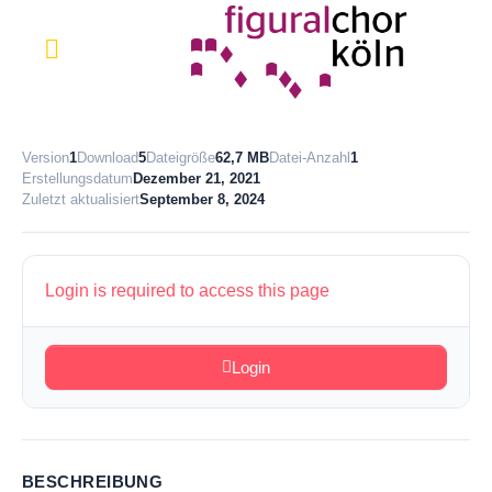
Version
1
Download
5
Dateigröße
62,7 MB
Datei-Anzahl
1
Erstellungsdatum
Dezember 21, 2021
Zuletzt aktualisiert
September 8, 2024
Login is required to access this page
Login
BESCHREIBUNG