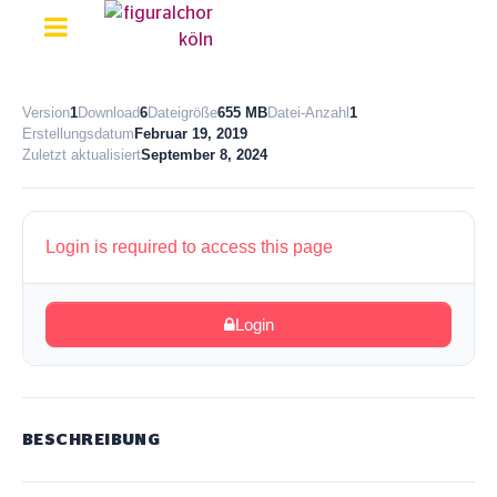
Version
1
Download
6
Dateigröße
655 MB
Datei-Anzahl
1
Erstellungsdatum
Februar 19, 2019
Zuletzt aktualisiert
September 8, 2024
Login is required to access this page
Login
BESCHREIBUNG